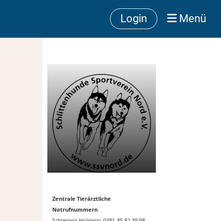
Login
Menü
Zentrale Tierärztliche
Notrufnummern
Schleswig-Holstein: 0481-85 82 39 98